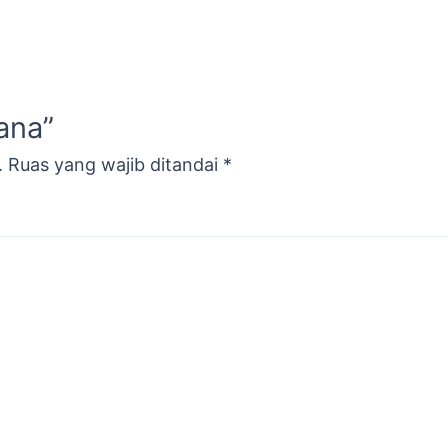
wana”
.
Ruas yang wajib ditandai
*