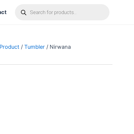
Products
search
act
 Product
/
Tumbler
/ Nirwana