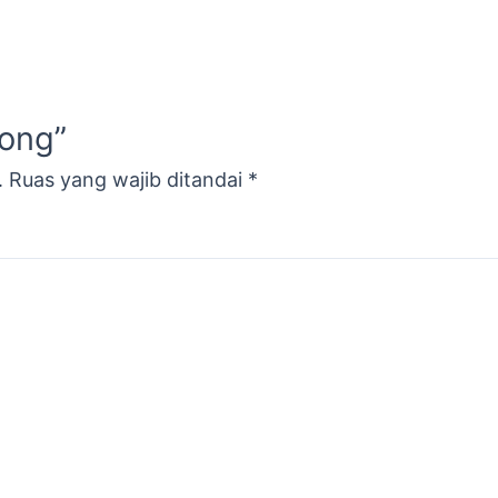
tong”
.
Ruas yang wajib ditandai
*