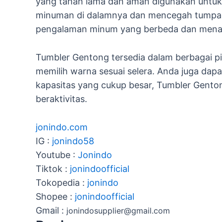
yang tahan lama dan aman digunakan untuk
minuman di dalamnya dan mencegah tumpah
pengalaman minum yang berbeda dan menar
Tumbler Gentong tersedia dalam berbagai pil
memilih warna sesuai selera. Anda juga da
kapasitas yang cukup besar, Tumbler Gent
beraktivitas.
jonindo.com
IG :
jonindo58
Youtube :
Jonindo
Tiktok :
jonindoofficial
Tokopedia :
jonindo
Shopee :
jonindoofficial
Gmail :
jonindosupplier@gmail.com