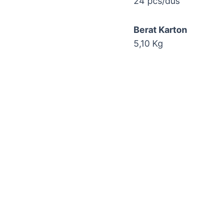
24 pcs/dus
Berat Karton
5,10 Kg