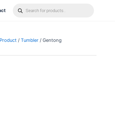
Products
search
act
 Product
/
Tumbler
/ Gentong