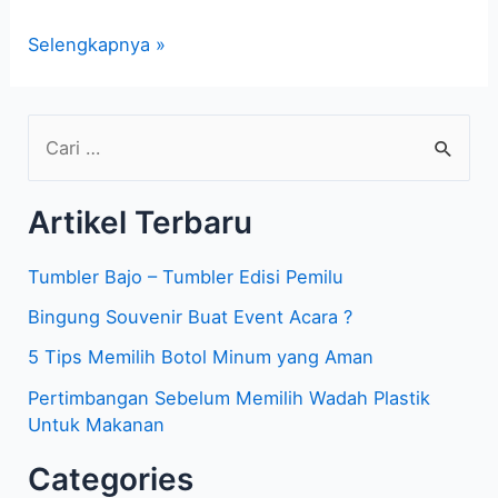
Selengkapnya »
C
a
Artikel Terbaru
r
i
Tumbler Bajo – Tumbler Edisi Pemilu
u
Bingung Souvenir Buat Event Acara ?
n
5 Tips Memilih Botol Minum yang Aman
t
Pertimbangan Sebelum Memilih Wadah Plastik
u
Untuk Makanan
k
Categories
: