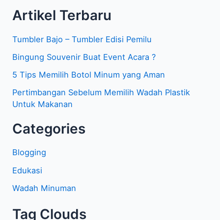
a
Artikel Terbaru
r
i
Tumbler Bajo – Tumbler Edisi Pemilu
u
Bingung Souvenir Buat Event Acara ?
n
5 Tips Memilih Botol Minum yang Aman
t
Pertimbangan Sebelum Memilih Wadah Plastik
u
Untuk Makanan
k
Categories
:
Blogging
Edukasi
Wadah Minuman
Tag Clouds