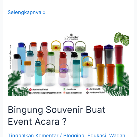
Selengkapnya »
Bingung
Souvenir
Buat
Event
Acara
?
Bingung Souvenir Buat
Event Acara ?
Tinggalkan Komentar
/
Blogging
,
Edukasi
,
Wadah